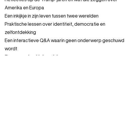
Amerika en Europa
Een inkijkje in zijn leven tussen twee werelden
Praktische lessen over identiteit, democratie en
zelfontdekking
Een interactieve Q&A waarin geen onderwerp geschuwd
wordt
Een avond vol inhoud, humor en eyeopeners
– voor
iedereen die zich verwondert over Amerika, of er stiekem
ook een beetje van houdt.
Voorstellingen