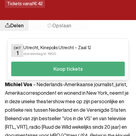
Tickets vanaf
€ 42
Delen
Opslaan
Utrecht
,
Kinepolis Utrecht – Zaal 12
OKT
1
donderdag kl. 18:00
Koop tickets
Michiel Vos
– Nederlands-Amerikaanse journalist, jurist,
Amerikacorrespondent en wonend in New York, neemt je
in deze unieke theatershow mee op zijn persoonlijke en
politieke reis tussen Nederland en de Verenigde Staten.
Bekend van zijn bestseller ‘Vos in de VS’ en van televisie
(RTL, VRT), radio (Ruud de Wild wekelijks sinds 20 jaar) en
documentaires voor HBO (
Citizen USA
,
Pelosi in the House
),