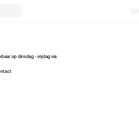
kbaar
op
dinsdag
-
vrijdag
via:
contact