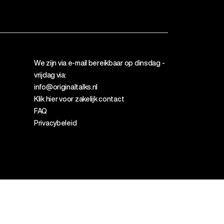
We
zijn
via e-mail
bereikbaar
op
dinsdag
-
vrijdag
via:
info@originaltalks.nl
Klik hier voor zakelijk contact
FAQ
Privacybeleid