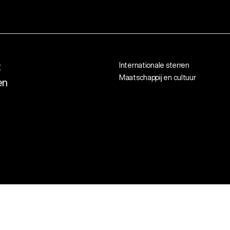
t
Internationale sterren
Maatschappij en cultuur
en
9
Algemene voorwaarden
Cookies