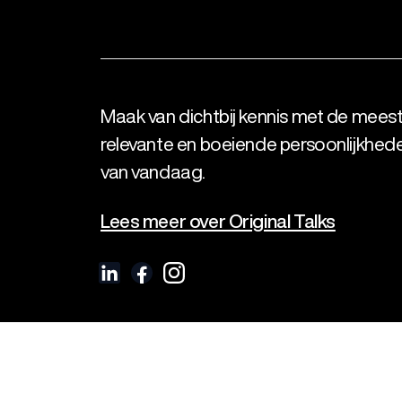
Maak van dichtbij kennis met de mees
relevante en boeiende persoonlijkhed
van vandaag.
Lees meer over Original Talks
Original Talks BV
Stadsplateau 7, 3521 AZ Utrecht | KVK 6497 659